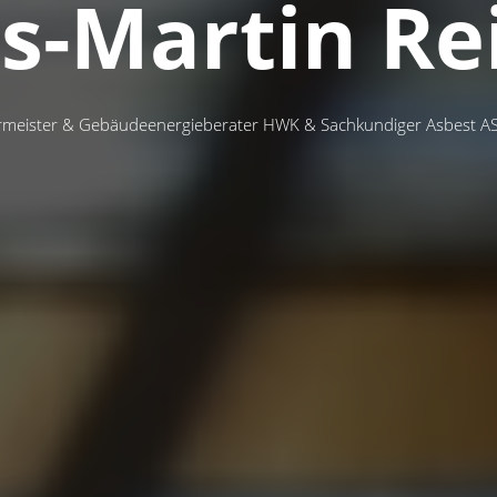
s-Martin Re
rmeister & Gebäudeenergieberater HWK & Sachkundiger Asbest A