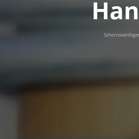
Han
Schornsteinfege