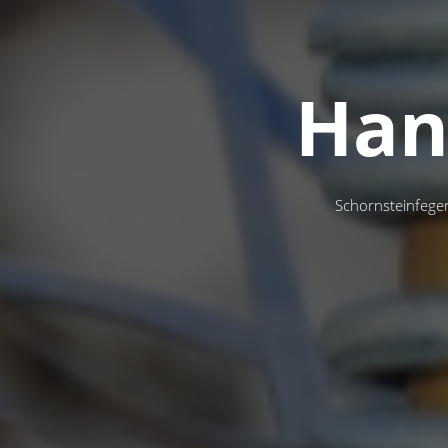
Han
Schornsteinfege