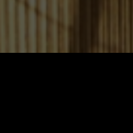
Willkommen auf unserer Int
Von
Hans-Martin Reinke
am 07.08.2026 22:21 Uhr
Auf diesen Seiten möchten wir unseren Schornsteinfeger Meis
Fragen zu den angebotenen Dienstleistungen, können Sie d