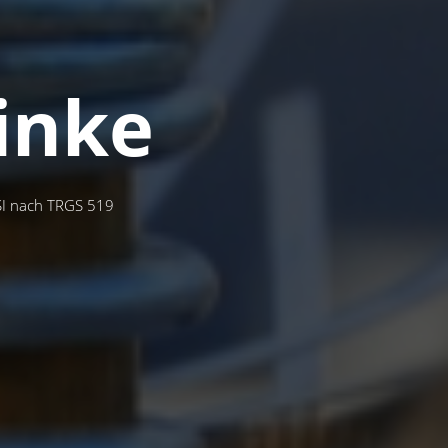
inke
SI nach TRGS 519