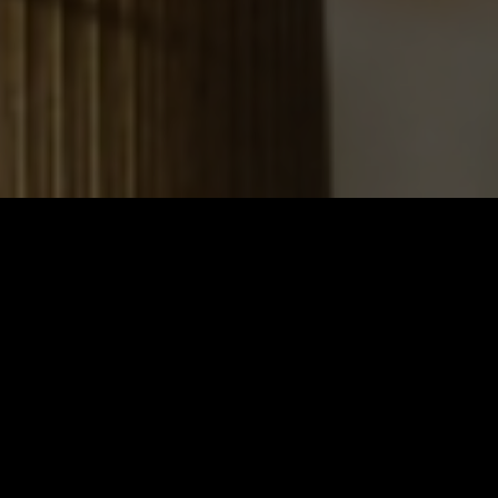
ernetseite
terbetrieb Hans-Martin Reinke näher vorstellen. Bei
as
integrierte Kontaktformular
nutzen, um sich mit uns